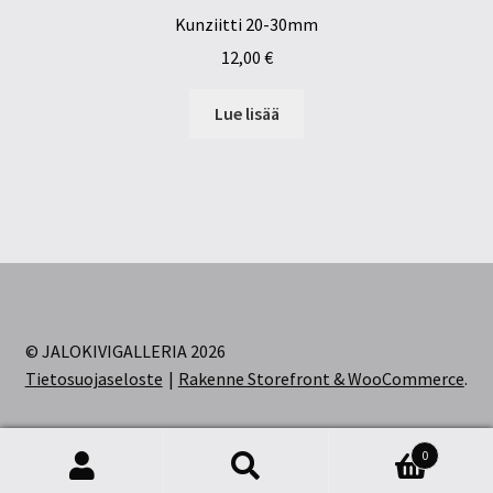
Kunziitti 20-30mm
12,00
€
Lue lisää
© JALOKIVIGALLERIA 2026
Tietosuojaseloste
Rakenne Storefront & WooCommerce
.
0
Etsi:
Haku