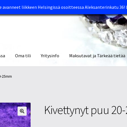
avanneet liikkeen Helsingissä osoitteessa Aleksanterinkatu 36!
ssa
Oma tili
Yritysinfo
Maksutavat ja Tärkeää tietää
yymälät
Oma tili
Ostoskori
Tietosuojaseloste
Tuotteet
Yritysinfo
20-25mm
Kivettynyt puu 2