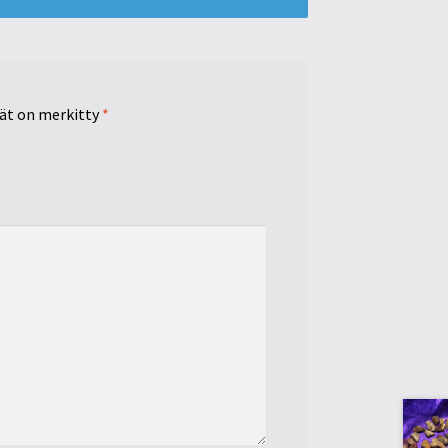
tät on merkitty
*