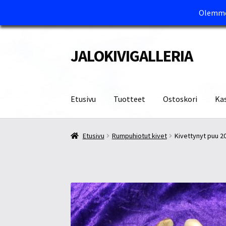
Olemme 
JALOKIVIGALLERIA
Siirry
Siirry
navigointiin
sisältöön
Etusivu
Tuotteet
Ostoskori
Ka
Etusivu
Kassa
Maksutavat ja Tärkeää tietää
M
Etusivu
Rumpuhiotut kivet
Kivettynyt puu 