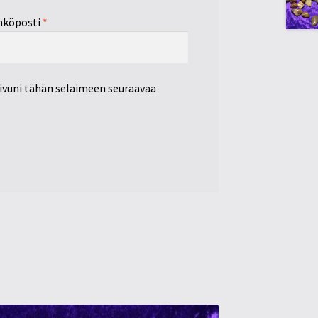
hköposti
*
sivuni tähän selaimeen seuraavaa