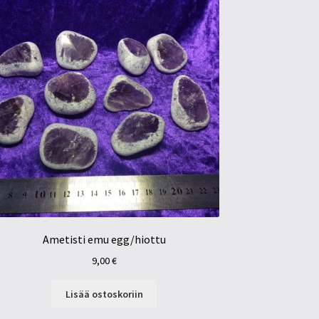
Ametisti emu egg/hiottu
9,00
€
Lisää ostoskoriin