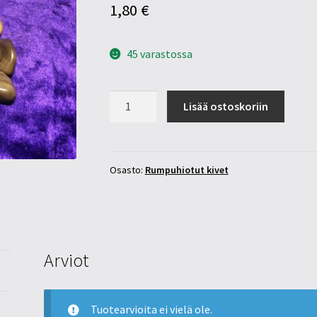
1,80
€
45 varastossa
Kivettynyt
Lisää ostoskoriin
puu
20-
25mm
määrä
Osasto:
Rumpuhiotut kivet
Arviot
Tuotearvioita ei vielä ole.