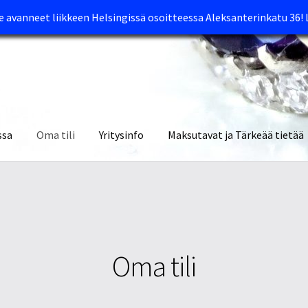
avanneet liikkeen Helsingissä osoitteessa Aleksanterinkatu 36!
ssa
Oma tili
Yritysinfo
Maksutavat ja Tärkeää tietää
yymälät
Oma tili
Ostoskori
Tietosuojaseloste
Tuotteet
Yritysinfo
Oma tili