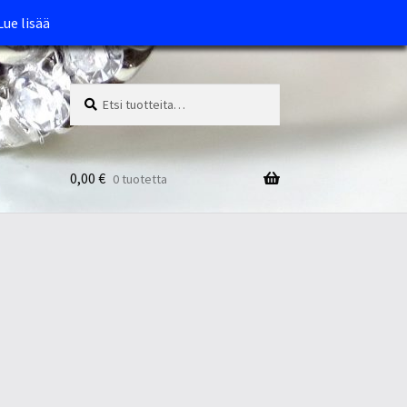
Lue lisää
Etsi:
Haku
0,00
€
0 tuotetta