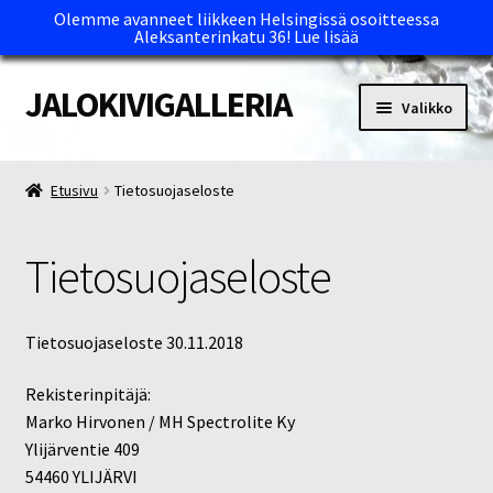
Olemme avanneet liikkeen Helsingissä osoitteessa
Aleksanterinkatu 36!
Lue lisää
JALOKIVIGALLERIA
Siirry
Siirry
Valikko
navigointiin
sisältöön
Etusivu
Etusivu
Tietosuojaseloste
Kassa
Tietosuojaseloste
Maksutavat ja Tärkeää tietää
Myymälät
Tietosuojaseloste 30.11.2018
Oma tili
Rekisterinpitäjä:
Marko Hirvonen / MH Spectrolite Ky
Ylijärventie 409
Ostoskori
54460 YLIJÄRVI