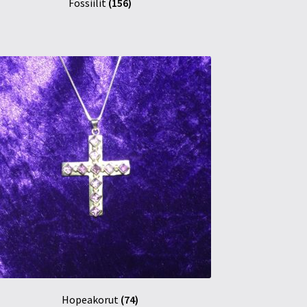
Fossiilit
(156)
Hopeakorut
(74)