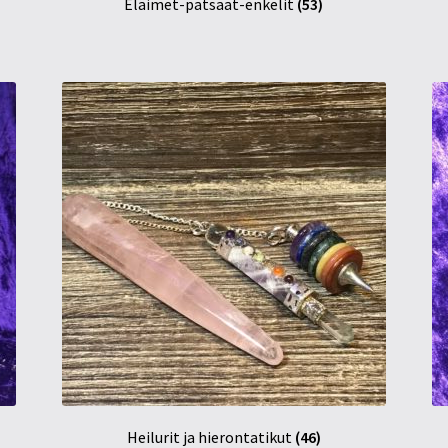
Eläimet-patsaat-enkelit
(53)
Heilurit ja hierontatikut
(46)