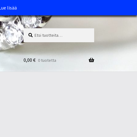
Lue lisää
Etsi:
Haku
0,00
€
0 tuotetta