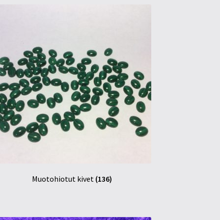
Muotohiotut kivet
(136)