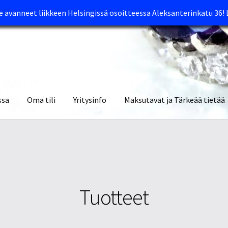
avanneet liikkeen Helsingissä osoitteessa Aleksanterinkatu 36!
ssa
Oma tili
Yritysinfo
Maksutavat ja Tärkeää tietää
yymälät
Oma tili
Ostoskori
Tietosuojaseloste
Tuotteet
Yritysinfo
Tuotteet