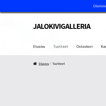
Olemme 
JALOKIVIGALLERIA
Siirry
Siirry
navigointiin
sisältöön
Etusivu
Tuotteet
Ostoskori
Ka
Etusivu
Kassa
Maksutavat ja Tärkeää tietää
M
Etusivu
Tuotteet