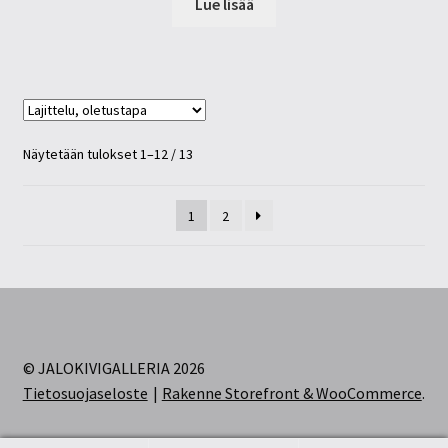
Lue lisää
Näytetään tulokset 1–12 / 13
1
2
© JALOKIVIGALLERIA 2026
Tietosuojaseloste
Rakenne Storefront & WooCommerce
.