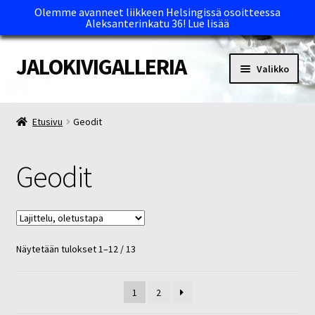
Olemme avanneet liikkeen Helsingissä osoitteessa
Aleksanterinkatu 36!
Lue lisää
JALOKIVIGALLERIA
Siirry
Siirry
Valikko
navigointiin
sisältöön
Etusivu
Etusivu
Geodit
Kassa
Geodit
Maksutavat ja Tärkeää tietää
Myymälät
Näytetään tulokset 1–12 / 13
Oma tili
Ostoskori
1
2