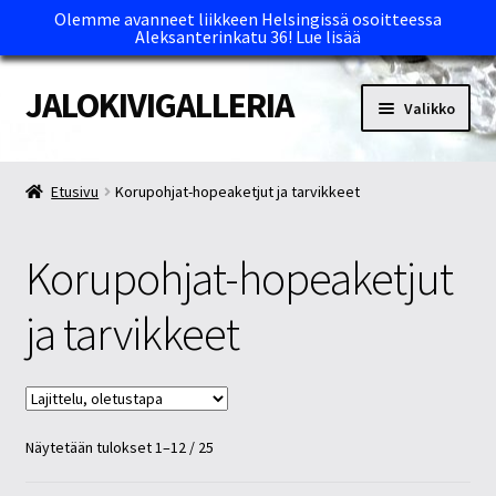
Olemme avanneet liikkeen Helsingissä osoitteessa
Aleksanterinkatu 36!
Lue lisää
JALOKIVIGALLERIA
Siirry
Siirry
Valikko
navigointiin
sisältöön
Etusivu
Etusivu
Korupohjat-hopeaketjut ja tarvikkeet
Kassa
Korupohjat-hopeaketjut
Maksutavat ja Tärkeää tietää
ja tarvikkeet
Myymälät
Oma tili
Näytetään tulokset 1–12 / 25
Ostoskori