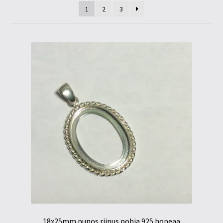
Tietosuojaseloste
1
2
3
Tuotteet
Yritysinfo
18x25mm punos riipus pohja 925 hopeaa