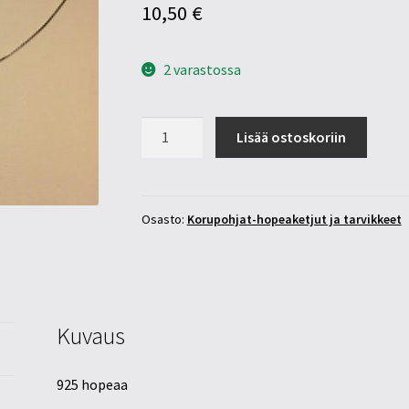
10,50
€
2 varastossa
40cm
Lisää ostoskoriin
hopeinen
venetsiaketju
määrä
Osasto:
Korupohjat-hopeaketjut ja tarvikkeet
Kuvaus
925 hopeaa