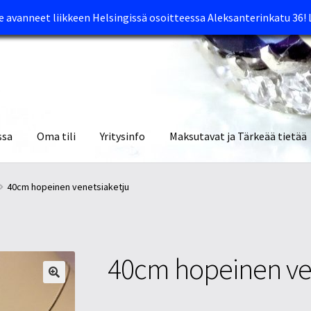
avanneet liikkeen Helsingissä osoitteessa Aleksanterinkatu 36!
ssa
Oma tili
Yritysinfo
Maksutavat ja Tärkeää tietää
yymälät
Oma tili
Ostoskori
Tietosuojaseloste
Tuotteet
Yritysinfo
40cm hopeinen venetsiaketju
40cm hopeinen ve