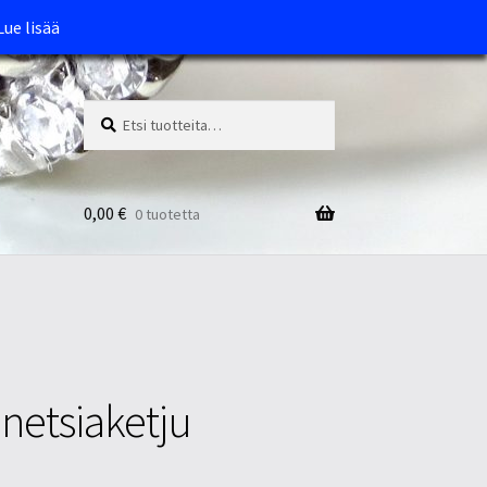
Lue lisää
Etsi:
Haku
0,00
€
0 tuotetta
netsiaketju