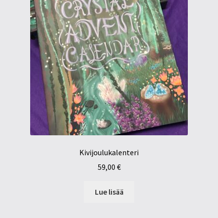
Tietosuojaseloste
Tuotteet
Yritysinfo
Kivijoulukalenteri
59,00
€
Lue lisää