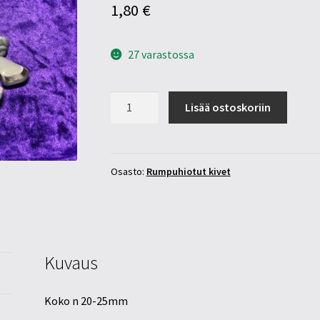
1,80
€
27 varastossa
Akaatti
Lisää ostoskoriin
20-
25mm
määrä
Osasto:
Rumpuhiotut kivet
Kuvaus
Koko n 20-25mm