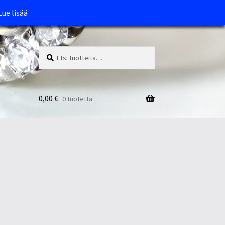
Lue lisää
Etsi:
Haku
0,00
€
0 tuotetta