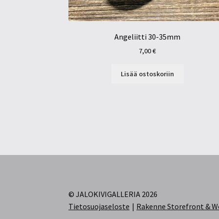
Angeliitti 30-35mm
7,00
€
Lisää ostoskoriin
© JALOKIVIGALLERIA 2026
Tietosuojaseloste
Rakenne Storefront &