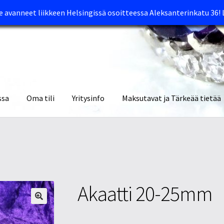
avanneet liikkeen Helsingissä osoitteessa Aleksanterinkatu 36!
ssa
Oma tili
Yritysinfo
Maksutavat ja Tärkeää tietää
yymälät
Oma tili
Ostoskori
Tietosuojaseloste
Tuotteet
Yritysinfo
Akaatti 20-25mm