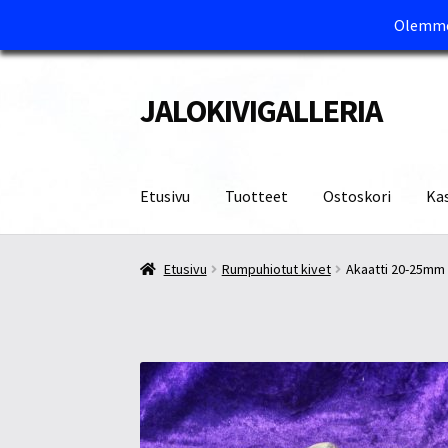
Olemme 
JALOKIVIGALLERIA
Siirry
Siirry
navigointiin
sisältöön
Etusivu
Tuotteet
Ostoskori
Ka
Etusivu
Kassa
Maksutavat ja Tärkeää tietää
M
Etusivu
Rumpuhiotut kivet
Akaatti 20-25mm