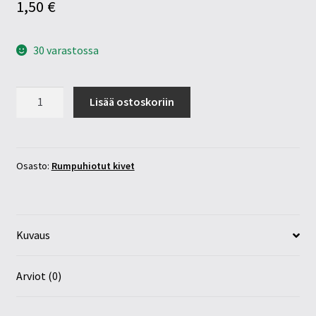
1,50
€
30 varastossa
Gagaatti
Lisää ostoskoriin
jet
10-
20mm
määrä
Osasto:
Rumpuhiotut kivet
Kuvaus
Arviot (0)