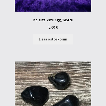
Kalsiitti emu egg/hiottu
5,00
€
Lisää ostoskoriin