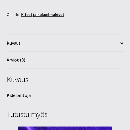
20mm
määrä
Osasto:
Kiteet ja kokoelmakivet
Kuvaus
Arviot (0)
Kuvaus
Kide pintoja
Tutustu myös