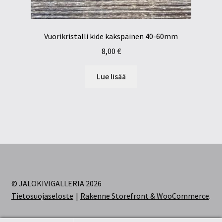
Vuorikristalli kide kakspäinen 40-60mm
8,00
€
Lue lisää
© JALOKIVIGALLERIA 2026
Tietosuojaseloste
Rakenne Storefront & WooCommerce
.