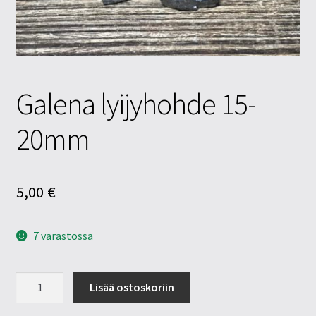
Tietosuojaseloste
Tuotteet
Yritysinfo
Galena lyijyhohde 15-
20mm
5,00
€
7 varastossa
Galena
Lisää ostoskoriin
lyijyhohde
15-