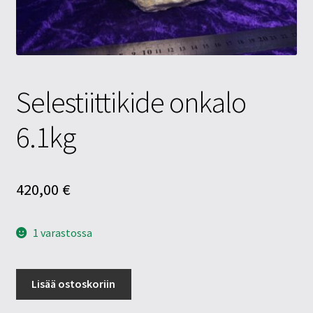
Tietosuojaseloste
Tuotteet
Yritysinfo
Selestiittikide onkalo
6.1kg
420,00
€
1 varastossa
Selestiittikide
Lisää ostoskoriin
onkalo
6.1kg