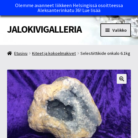
Olemme avanneet liikkeen Helsingissä osoitteessa
Aleksanterinkatu 36!
Lue lisää
JALOKIVIGALLERIA
Siirry
Siirry
Valikko
navigointiin
sisältöön
Etusivu
Etusivu
Kiteet ja kokoelmakivet
Selestiittikide onkalo 6.1kg
Kassa
Maksutavat ja Tärkeää tietää
Myymälät
Oma tili
Ostoskori