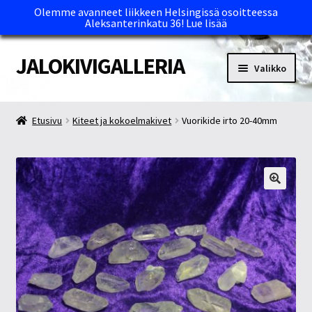
Olemme avanneet liikkeen Helsingissä osoitteessa
Aleksanterinkatu 36!
Lue lisää
JALOKIVIGALLERIA
Siirry
Siirry
Valikko
navigointiin
sisältöön
Etusivu
Etusivu
Kiteet ja kokoelmakivet
Vuorikide irto 20-40mm
Kassa
Maksutavat ja Tärkeää tietää
Myymälät
Oma tili
Ostoskori