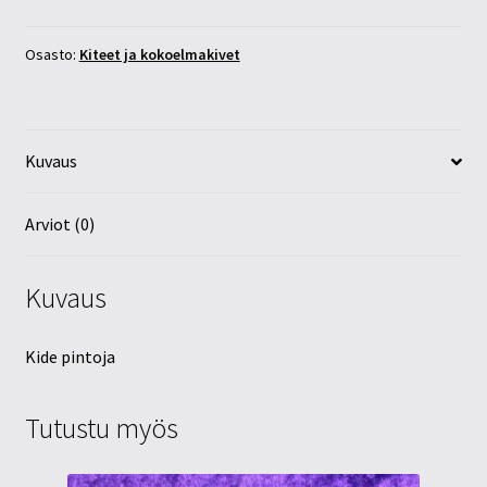
30mm
määrä
Osasto:
Kiteet ja kokoelmakivet
Kuvaus
Arviot (0)
Kuvaus
Kide pintoja
Tutustu myös