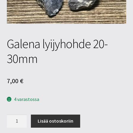
Tietosuojaseloste
Tuotteet
Yritysinfo
Galena lyijyhohde 20-
30mm
7,00
€
4 varastossa
Galena
Lisää ostoskoriin
lyijyhohde
20-