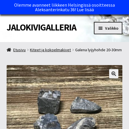
Olemme avanneet liikkeen Helsingissä osoitteessa
Aleksanterinkatu 36!
Lue lisää
JALOKIVIGALLERIA
Siirry
Siirry
Valikko
navigointiin
sisältöön
Etusivu
Etusivu
Kiteet ja kokoelmakivet
Galena lyijyhohde 20-30mm
Kassa
Maksutavat ja Tärkeää tietää
Myymälät
Oma tili
Ostoskori