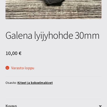
Tietosuojaseloste
Tuotteet
Yritysinfo
Galena lyijyhohde 30mm
10,00
€
Varasto loppu
Osasto:
Kiteet ja kokoelmakivet
Kuvaus