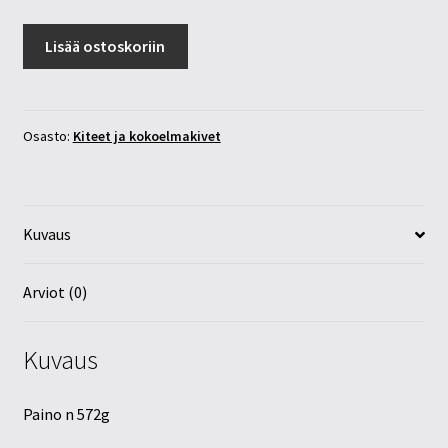
Vuorikristalli
Lisää ostoskoriin
rykelmä
572g
määrä
Osasto:
Kiteet ja kokoelmakivet
Kuvaus
Arviot (0)
Kuvaus
Paino n 572g