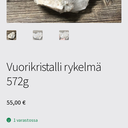
Tietosuojaseloste
Tuotteet
Yritysinfo
Vuorikristalli rykelmä
572g
55,00
€
1 varastossa