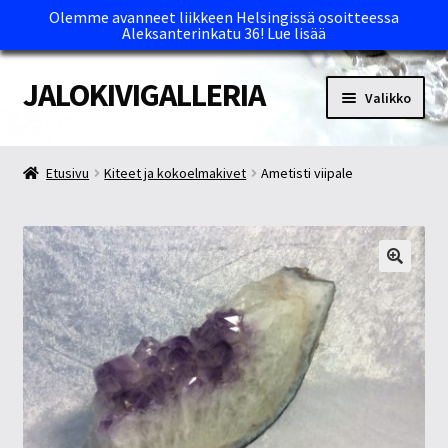
Olemme avanneet liikkeen Helsingissä osoitteessa
Aleksanterinkatu 36!
Lue lisää
JALOKIVIGALLERIA
Siirry
Siirry
Valikko
navigointiin
sisältöön
Etusivu
Etusivu
Kiteet ja kokoelmakivet
Ametisti viipale
Kassa
Maksutavat ja Tärkeää tietää
Myymälät
Oma tili
Ostoskori