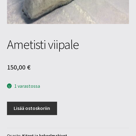
Tietosuojaseloste
Tuotteet
Yritysinfo
Ametisti viipale
150,00
€
1 varastossa
Ametisti
Lisää ostoskoriin
viipale
määrä
Osasto:
Kiteet ja kokoelmakivet