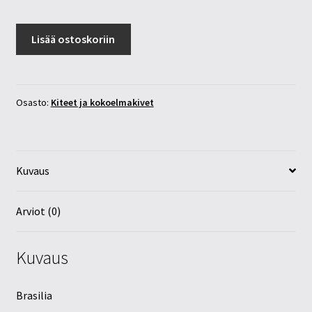
Vuorikide
Lisää ostoskoriin
rykelmä
4,9kg
määrä
Osasto:
Kiteet ja kokoelmakivet
Kuvaus
Arviot (0)
Kuvaus
Brasilia