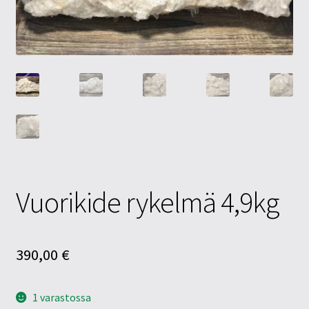
Tietosuojaseloste
Tuotteet
Yritysinfo
Vuorikide rykelmä 4,9kg
390,00
€
1 varastossa