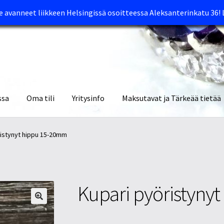
avanneet liikkeen Helsingissä osoitteessa Aleksanterinkatu 36!
ssa
Oma tili
Yritysinfo
Maksutavat ja Tärkeää tietää
yymälät
Oma tili
Ostoskori
Tietosuojaseloste
Tuotteet
Yritysinfo
ristynyt hippu 15-20mm
Kupari pyöristyny