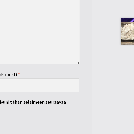
hköposti
*
sivuni tähän selaimeen seuraavaa