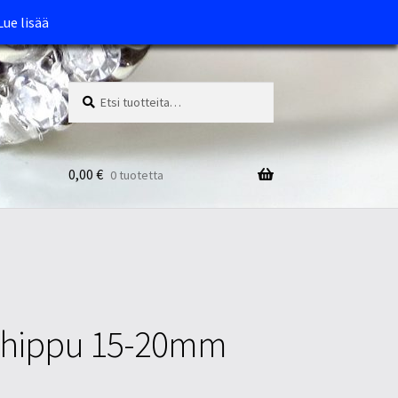
Lue lisää
Etsi:
Haku
0,00
€
0 tuotetta
t hippu 15-20mm