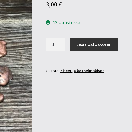
3,00
€
13 varastossa
Kupari
Lisää ostoskoriin
pyöristynyt
hippu
15-
20mm
Osasto:
Kiteet ja kokoelmakivet
määrä