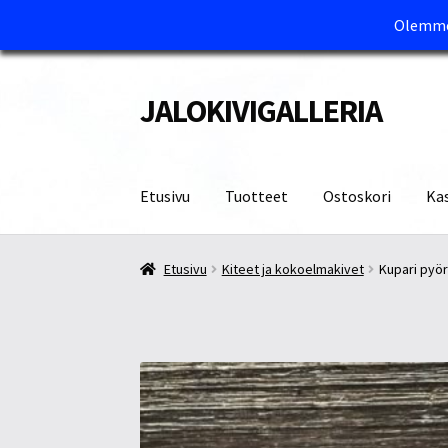
Olemme 
JALOKIVIGALLERIA
Siirry
Siirry
navigointiin
sisältöön
Etusivu
Tuotteet
Ostoskori
Ka
Etusivu
Kassa
Maksutavat ja Tärkeää tietää
M
Etusivu
Kiteet ja kokoelmakivet
Kupari pyö