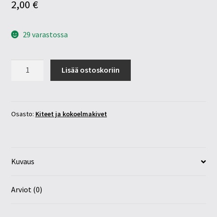
2,00
€
29 varastossa
Aavikkoruusu
Lisää ostoskoriin
10-
15mm
määrä
Osasto:
Kiteet ja kokoelmakivet
Kuvaus
Arviot (0)