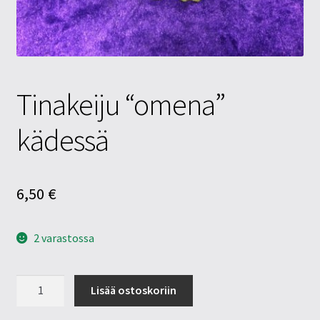
Tietosuojaseloste
Tuotteet
Yritysinfo
Tinakeiju “omena”
kädessä
6,50
€
2 varastossa
Tinakeiju
Lisää ostoskoriin
"omena"
kädessä