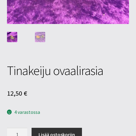
Tietosuojaseloste
Tuotteet
Yritysinfo
Tinakeiju ovaalirasia
12,50
€
4 varastossa
Tinakeiju
Lisää ostoskoriin