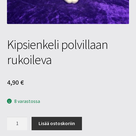
Tietosuojaseloste
Tuotteet
Yritysinfo
Kipsienkeli polvillaan
rukoileva
4,90
€
8 varastossa
Kipsienkeli
Lisää ostoskoriin
polvillaan
rukoileva