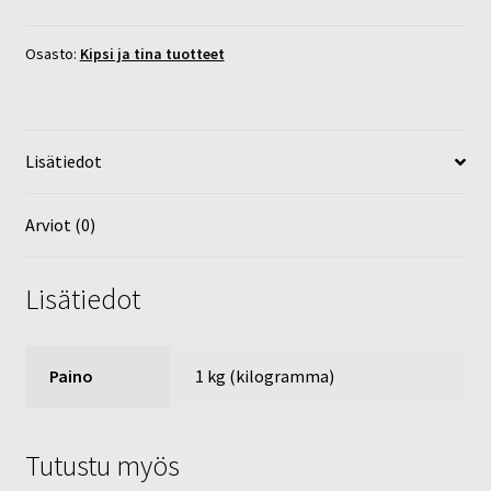
määrä
Osasto:
Kipsi ja tina tuotteet
Lisätiedot
Arviot (0)
Lisätiedot
Paino
1 kg (kilogramma)
Tutustu myös