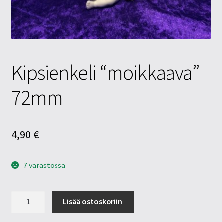
Tietosuojaseloste
Tuotteet
Yritysinfo
Kipsienkeli “moikkaava”
72mm
4,90
€
7 varastossa
Kipsienkeli
Lisää ostoskoriin
"moikkaava"
72mm