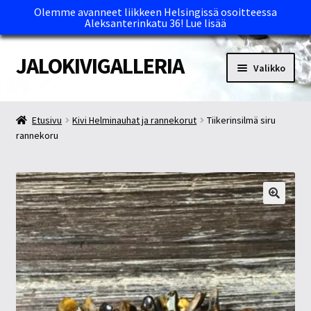
Olemme avanneet liikkeen Helsingissä osoitteessa
Aleksanterinkatu 36!
Lue lisää
JALOKIVIGALLERIA
Siirry
Siirry
Valikko
navigointiin
sisältöön
Etusivu
Etusivu
Kivi Helminauhat ja rannekorut
Tiikerinsilmä siru
rannekoru
Kassa
Maksutavat ja Tärkeää tietää
Myymälät
Oma tili
Ostoskori