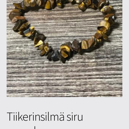
Tietosuojaseloste
Tuotteet
Yritysinfo
Tiikerinsilmä siru