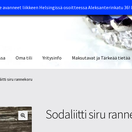
avanneet liikkeen Helsingissä osoitteessa Aleksanterinkatu 36!
ssa
Oma tili
Yritysinfo
Maksutavat ja Tärkeää tietää
yymälät
Oma tili
Ostoskori
Tietosuojaseloste
Tuotteet
Yritysinfo
iitti siru rannekoru
Sodaliitti siru ran