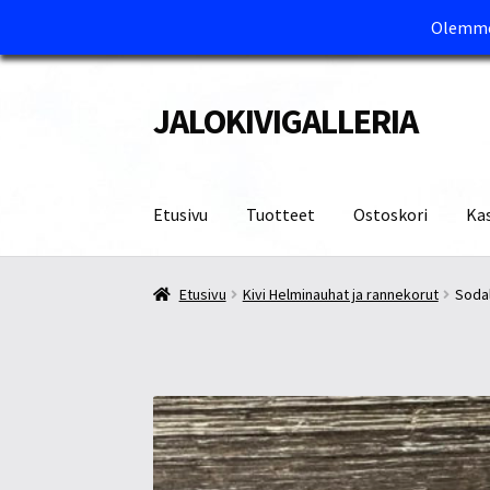
Olemme 
JALOKIVIGALLERIA
Siirry
Siirry
navigointiin
sisältöön
Etusivu
Tuotteet
Ostoskori
Ka
Etusivu
Kassa
Maksutavat ja Tärkeää tietää
M
Etusivu
Kivi Helminauhat ja rannekorut
Sodal