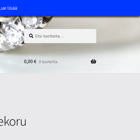
Lue lisää
Etsi:
Haku
0,00
€
0 tuotetta
nekoru