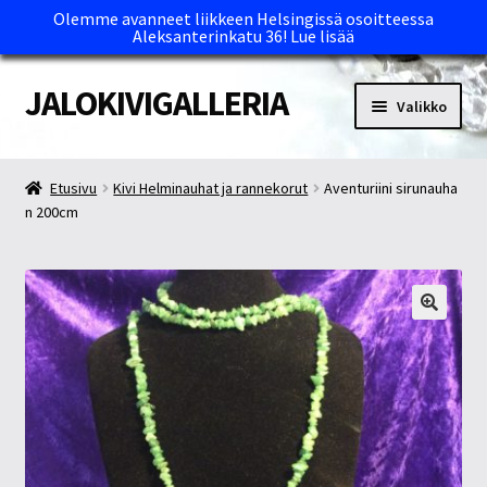
Olemme avanneet liikkeen Helsingissä osoitteessa
Aleksanterinkatu 36!
Lue lisää
JALOKIVIGALLERIA
Siirry
Siirry
Valikko
navigointiin
sisältöön
Etusivu
Etusivu
Kivi Helminauhat ja rannekorut
Aventuriini sirunauha
n 200cm
Kassa
Maksutavat ja Tärkeää tietää
Myymälät
Oma tili
Ostoskori