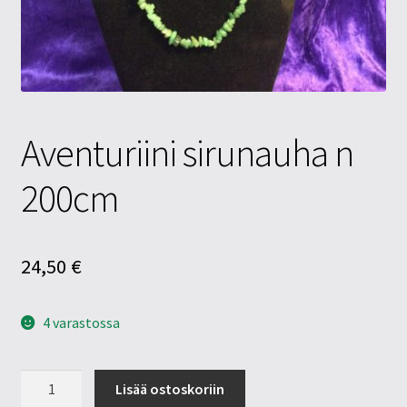
Tietosuojaseloste
Tuotteet
Yritysinfo
Aventuriini sirunauha n
200cm
24,50
€
4 varastossa
Aventuriini
Lisää ostoskoriin
sirunauha