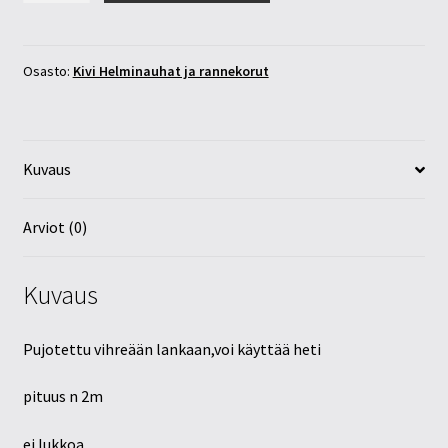
n
200cm
määrä
Osasto:
Kivi Helminauhat ja rannekorut
Kuvaus
Arviot (0)
Kuvaus
Pujotettu vihreään lankaan,voi käyttää heti
pituus n 2m
ei lukkoa