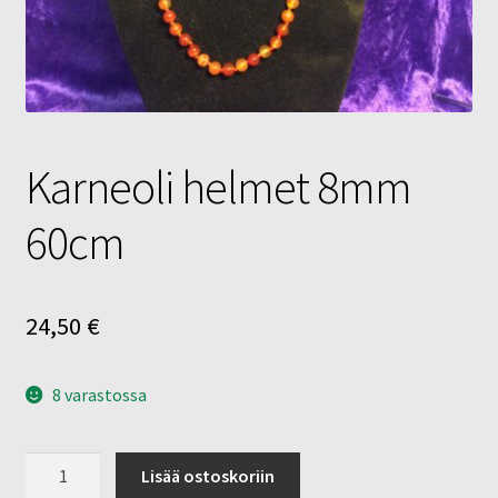
Tietosuojaseloste
Tuotteet
Yritysinfo
Karneoli helmet 8mm
60cm
24,50
€
8 varastossa
Karneoli
Lisää ostoskoriin
helmet