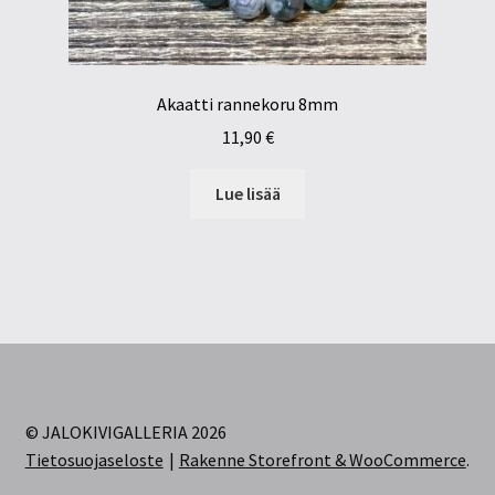
Akaatti rannekoru 8mm
11,90
€
Lue lisää
© JALOKIVIGALLERIA 2026
Tietosuojaseloste
Rakenne Storefront & WooCommerce
.