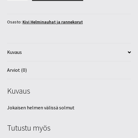
8mm
60cm
määrä
Osasto:
Kivi Helminauhat ja rannekorut
Kuvaus
Arviot (0)
Kuvaus
Jokaisen helmen välissä solmut
Tutustu myös