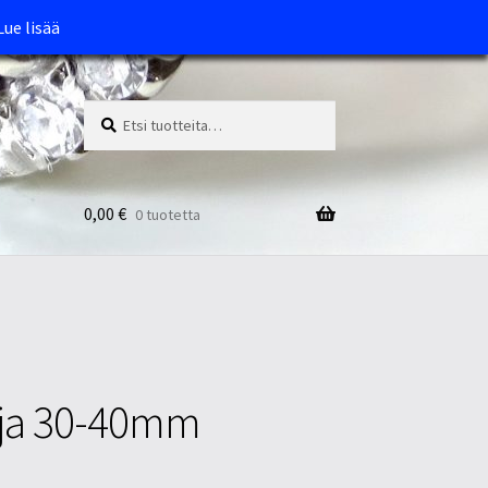
Lue lisää
Etsi:
Haku
0,00
€
0 tuotetta
loja 30-40mm