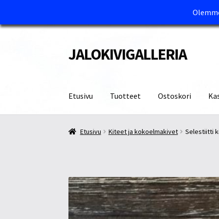
Olemme 
JALOKIVIGALLERIA
Siirry
Siirry
navigointiin
sisältöön
Etusivu
Tuotteet
Ostoskori
Ka
Etusivu
Kassa
Maksutavat ja Tärkeää tietää
M
Etusivu
Kiteet ja kokoelmakivet
Selestiitti