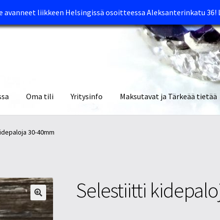
avanneet liikkeen Helsingissä osoitteessa Aleksanterinkatu 36!
ssa
Oma tili
Yritysinfo
Maksutavat ja Tärkeää tietää
yymälät
Oma tili
Ostoskori
Tietosuojaseloste
Tuotteet
Yritysinfo
 kidepaloja 30-40mm
Selestiitti kidepa