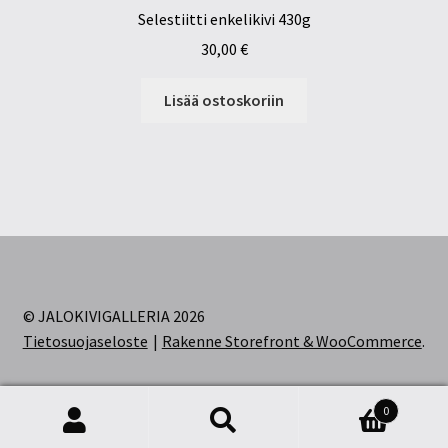
Selestiitti enkelikivi 430g
30,00
€
Lisää ostoskoriin
© JALOKIVIGALLERIA 2026
Tietosuojaseloste
Rakenne Storefront & WooCommerce
.
0
Etsi:
Haku