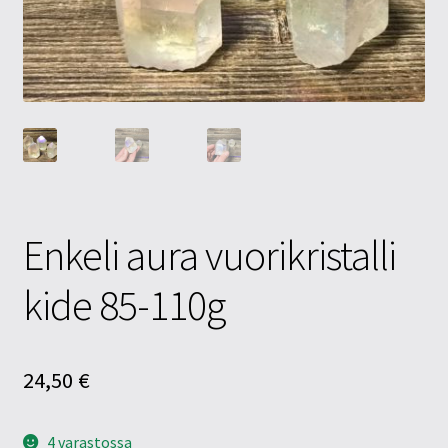
Tietosuojaseloste
Tuotteet
Yritysinfo
Enkeli aura vuorikristalli
kide 85-110g
24,50
€
4 varastossa