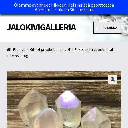
Olemme avanneet liikkeen Helsingissä osoitteessa
Aleksanterinkatu 36!
Lue lisää
JALOKIVIGALLERIA
Siirry
Siirry
Valikko
navigointiin
sisältöön
Etusivu
Etusivu
Kiteet ja kokoelmakivet
Enkeli aura vuorikristalli
kide 85-110g
Kassa
Maksutavat ja Tärkeää tietää
Myymälät
Oma tili
Ostoskori