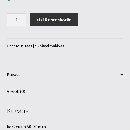
Enkeli
Lisää ostoskoriin
aura
vuorikristalli
kide
85-
Osasto:
Kiteet ja kokoelmakivet
110g
määrä
Kuvaus
Arviot (0)
Kuvaus
korkeus n 50-70mm