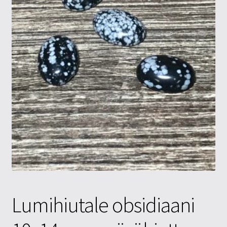
Tietosuojaseloste
Tuotteet
Yritysinfo
Lumihiutale obsidiaani