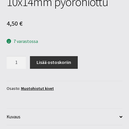
10x14mm pyöröhiottu
4,50
€
7 varastossa
Lumihiutale
Lisää ostoskoriin
obsidiaani
10x14mm
pyöröhiottu
määrä
Osasto:
Muotohiotut kivet
Kuvaus