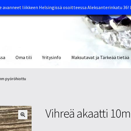
avanneet liikkeen Helsingissä osoitteessa Aleksanterinkatu 36!
ssa
Oma tili
Yritysinfo
Maksutavat ja Tärkeää tietää
yymälät
Oma tili
Ostoskori
Tietosuojaseloste
Tuotteet
Yritysinfo
0mm pyöröhiottu
Vihreä akaatti 10