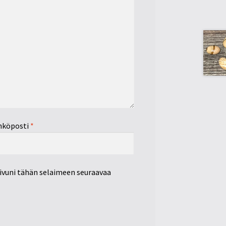
hköposti
*
sivuni tähän selaimeen seuraavaa