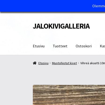
Olemme 
JALOKIVIGALLERIA
Siirry
Siirry
navigointiin
sisältöön
Etusivu
Tuotteet
Ostoskori
Ka
Etusivu
Kassa
Maksutavat ja Tärkeää tietää
M
Etusivu
Muotohiotut kivet
Vihreä akaatti 1