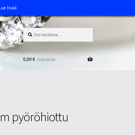
Lue lisää
Etsi:
Haku
0,00
€
0 tuotetta
mm pyöröhiottu