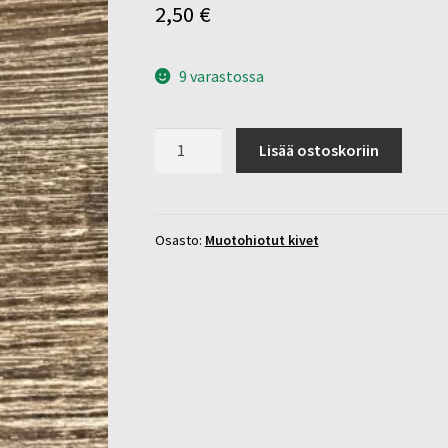
2,50
€
9 varastossa
Vihreä
Lisää ostoskoriin
akaatti
10mm
pyöröhiottu
määrä
Osasto:
Muotohiotut kivet