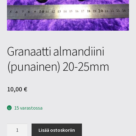
Tietosuojaseloste
Tuotteet
Yritysinfo
Granaatti almandiini
(punainen) 20-25mm
10,00
€
15 varastossa
Granaatti
Lisää ostoskoriin
almandiini