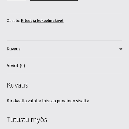
(punainen)
20-
25mm
Osasto:
Kiteet ja kokoelmakivet
määrä
Kuvaus
Arviot (0)
Kuvaus
Kirkkaalla valolla loistaa punainen sisältä
Tutustu myös