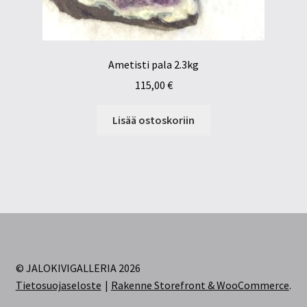
Ametisti pala 2.3kg
115,00
€
Lisää ostoskoriin
© JALOKIVIGALLERIA 2026
Tietosuojaseloste
Rakenne Storefront & WooCommerce
.