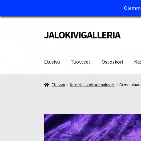
Olemme 
JALOKIVIGALLERIA
Siirry
Siirry
navigointiin
sisältöön
Etusivu
Tuotteet
Ostoskori
Ka
Etusivu
Kassa
Maksutavat ja Tärkeää tietää
M
Etusivu
Kiteet ja kokoelmakivet
Grossulaari