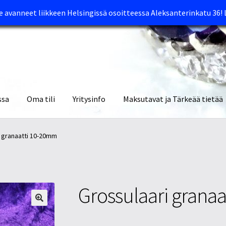
avanneet liikkeen Helsingissä osoitteessa Aleksanterinkatu 36!
ssa
Oma tili
Yritysinfo
Maksutavat ja Tärkeää tietää
yymälät
Oma tili
Ostoskori
Tietosuojaseloste
Tuotteet
Yritysinfo
 granaatti 10-20mm
Grossulaari grana