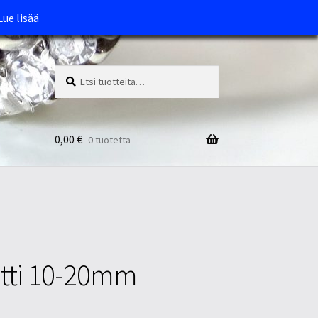
Lue lisää
Etsi:
Haku
0,00
€
0 tuotetta
atti 10-20mm