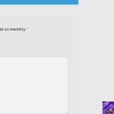
tät on merkitty
*