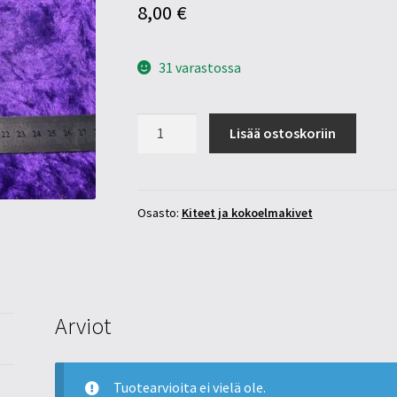
8,00
€
31 varastossa
Grossulaari
Lisää ostoskoriin
granaatti
10-
20mm
määrä
Osasto:
Kiteet ja kokoelmakivet
Arviot
Tuotearvioita ei vielä ole.