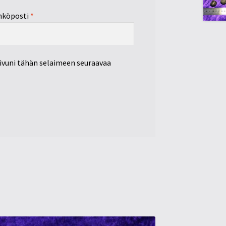
hköposti
*
sivuni tähän selaimeen seuraavaa