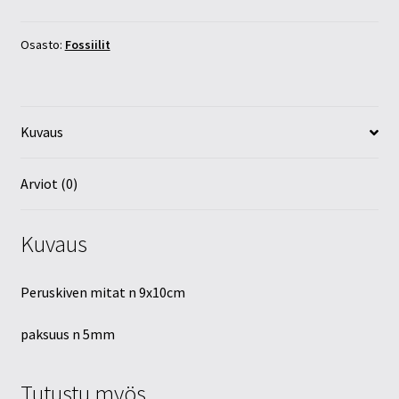
määrä
Osasto:
Fossiilit
Kuvaus
Arviot (0)
Kuvaus
Peruskiven mitat n 9x10cm
paksuus n 5mm
Tutustu myös