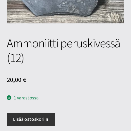
Tietosuojaseloste
Tuotteet
Yritysinfo
Ammoniitti peruskivessä
(12)
20,00
€
1 varastossa
Ammoniitti
Lisää ostoskoriin
peruskivessä
(12)