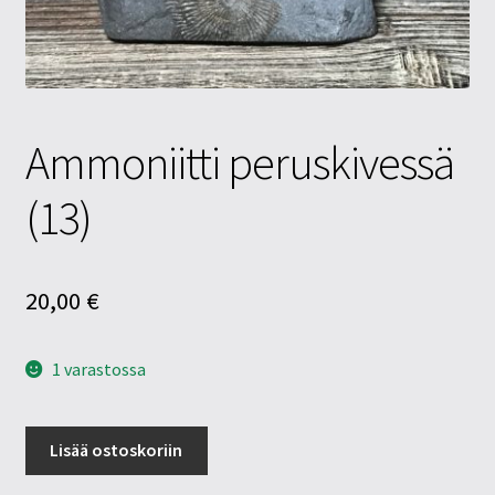
Tietosuojaseloste
Tuotteet
Yritysinfo
Ammoniitti peruskivessä
(13)
20,00
€
1 varastossa
Ammoniitti
Lisää ostoskoriin
peruskivessä
(13)