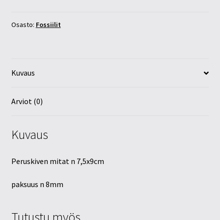
määrä
Osasto:
Fossiilit
Kuvaus
Arviot (0)
Kuvaus
Peruskiven mitat n 7,5x9cm
paksuus n 8mm
Tutustu myös