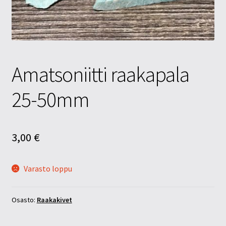
Tietosuojaseloste
Tuotteet
Yritysinfo
Amatsoniitti raakapala
25-50mm
3,00
€
Varasto loppu
Osasto:
Raakakivet