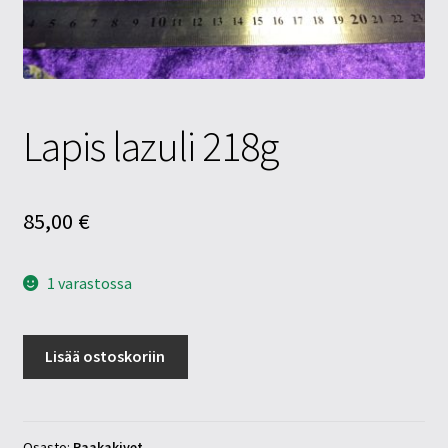
Tietosuojaseloste
Tuotteet
Yritysinfo
Lapis lazuli 218g
85,00
€
1 varastossa
Lapis
Lisää ostoskoriin
lazuli
218g
määrä
Osasto:
Raakakivet