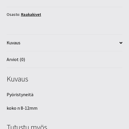
12mm
määrä
Osasto:
Raakakivet
Kuvaus
Arviot (0)
Kuvaus
Pyöristyneitä
koko n 8-12mm
Tutustu myös