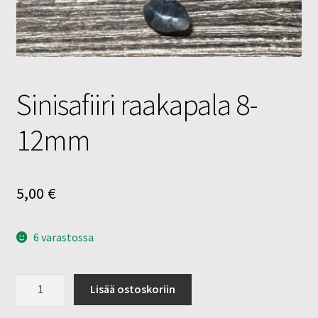
Tietosuojaseloste
Tuotteet
Yritysinfo
Sinisafiiri raakapala 8-
12mm
5,00
€
6 varastossa
Sinisafiiri
Lisää ostoskoriin
raakapala
8-