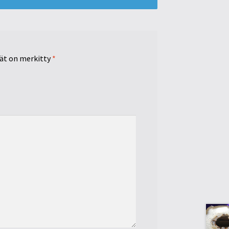
tät on merkitty
*