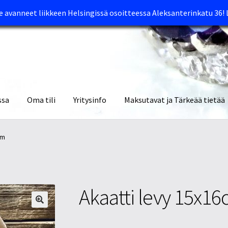
avanneet liikkeen Helsingissä osoitteessa Aleksanterinkatu 36!
ssa
Oma tili
Yritysinfo
Maksutavat ja Tärkeää tietää
yymälät
Oma tili
Ostoskori
Tietosuojaseloste
Tuotteet
Yritysinfo
cm
Akaatti levy 15x1