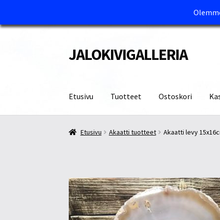
Olemme 
JALOKIVIGALLERIA
Siirry
Siirry
navigointiin
sisältöön
Etusivu
Tuotteet
Ostoskori
Ka
Etusivu
Kassa
Maksutavat ja Tärkeää tietää
M
Etusivu
Akaatti tuotteet
Akaatti levy 15x16