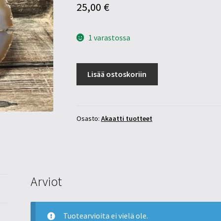
25,00
€
1 varastossa
Akaatti
Lisää ostoskoriin
levy
15x16cm
määrä
Osasto:
Akaatti tuotteet
Arviot
Tuotearvioita ei vielä ole.