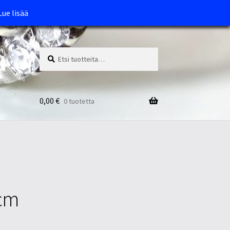
Lue lisää
Etsi:
Haku
0,00
€
0 tuotetta
6cm