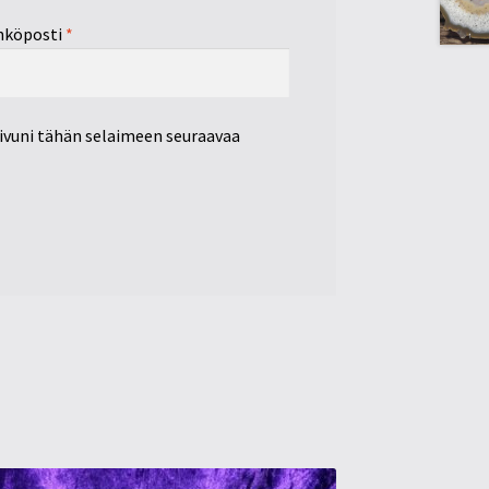
hköposti
*
sivuni tähän selaimeen seuraavaa