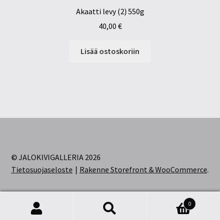
Akaatti levy (2) 550g
40,00
€
Lisää ostoskoriin
© JALOKIVIGALLERIA 2026
Tietosuojaseloste
Rakenne Storefront & WooCommerce
.
0
Etsi:
Haku