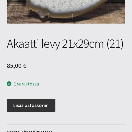
Tietosuojaseloste
Tuotteet
Yritysinfo
Akaatti levy 21x29cm (21)
85,00
€
1 varastossa
Akaatti
Lisää ostoskoriin
levy
21x29cm
(21)
määrä