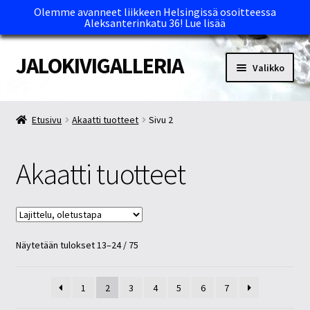
Olemme avanneet liikkeen Helsingissä osoitteessa
Aleksanterinkatu 36!
Lue lisää
JALOKIVIGALLERIA
Siirry
Siirry
Valikko
navigointiin
sisältöön
Etusivu
Etusivu
Akaatti tuotteet
Sivu 2
Kassa
Akaatti tuotteet
Maksutavat ja Tärkeää tietää
Myymälät
Näytetään tulokset 13–24 / 75
Oma tili
Ostoskori
1
2
3
4
5
6
7