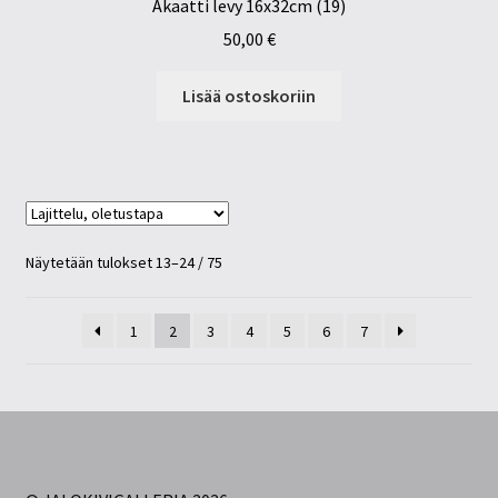
Akaatti levy 16x32cm (19)
50,00
€
Lisää ostoskoriin
Näytetään tulokset 13–24 / 75
1
2
3
4
5
6
7