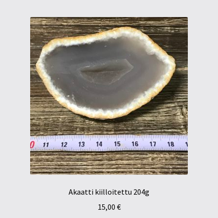
Tietosuojaseloste
Tuotteet
Yritysinfo
Akaatti kiilloitettu 204g
15,00
€