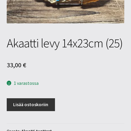
Tietosuojaseloste
Tuotteet
Yritysinfo
Akaatti levy 14x23cm (25)
33,00
€
1 varastossa
Akaatti
Lisää ostoskoriin
levy
14x23cm
(25)
määrä