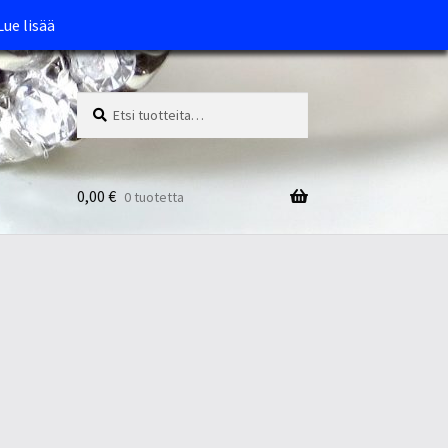
Lue lisää
Etsi:
Haku
0,00
€
0 tuotetta