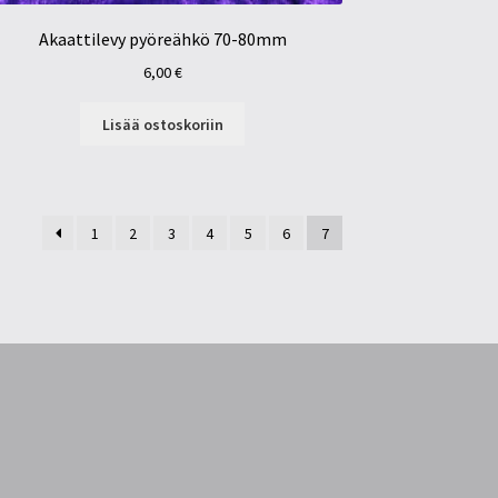
Akaattilevy pyöreähkö 70-80mm
6,00
€
Lisää ostoskoriin
1
2
3
4
5
6
7