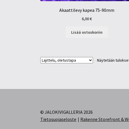
Akaattilevy kapea 75-90mm
6,00
€
Lisää ostoskoriin
Näytetään tulokset
© JALOKIVIGALLERIA 2026
Tietosuojaseloste
Rakenne Storefront &