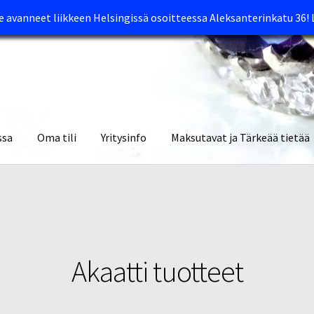
avanneet liikkeen Helsingissä osoitteessa Aleksanterinkatu 36!
ssa
Oma tili
Yritysinfo
Maksutavat ja Tärkeää tietää
yymälät
Oma tili
Ostoskori
Tietosuojaseloste
Tuotteet
Yritysinfo
Akaatti tuotteet