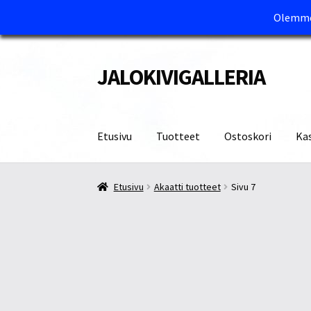
Olemme 
JALOKIVIGALLERIA
Siirry
Siirry
navigointiin
sisältöön
Etusivu
Tuotteet
Ostoskori
Ka
Etusivu
Kassa
Maksutavat ja Tärkeää tietää
M
Etusivu
Akaatti tuotteet
Sivu 7