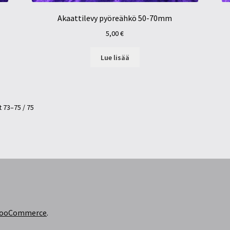
Akaattilevy pyöreähkö 50-70mm
5,00
€
Lue lisää
 73–75 / 75
 WooCommerce
.