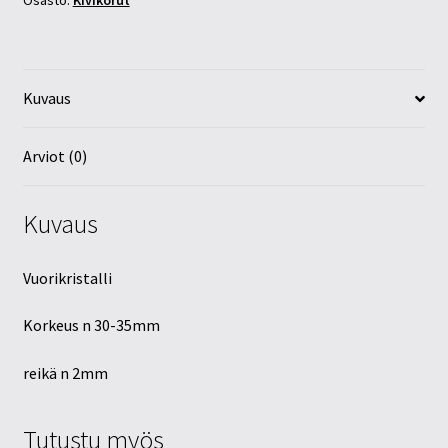
Osasto:
Kivikorut
Kuvaus
Arviot (0)
Kuvaus
Vuorikristalli
Korkeus n 30-35mm
reikä n 2mm
Tutustu myös