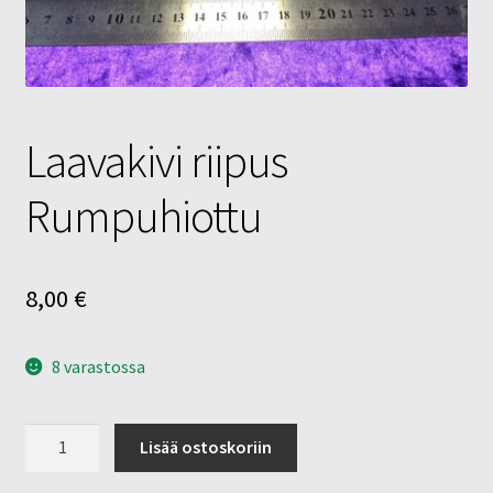
Tietosuojaseloste
Tuotteet
Yritysinfo
Laavakivi riipus
Rumpuhiottu
8,00
€
8 varastossa
Laavakivi
Lisää ostoskoriin
riipus
Rumpuhiottu