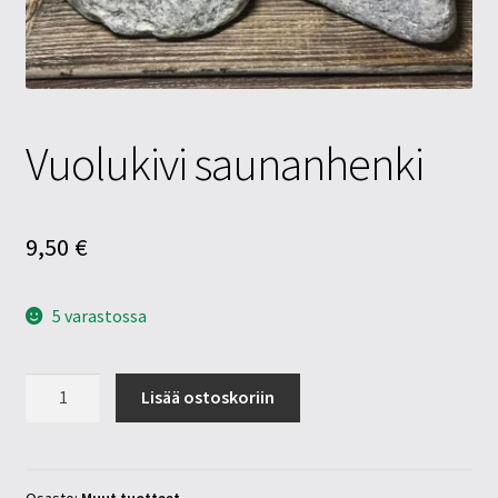
Tietosuojaseloste
Tuotteet
Yritysinfo
Vuolukivi saunanhenki
9,50
€
5 varastossa
Vuolukivi
Lisää ostoskoriin
saunanhenki
määrä