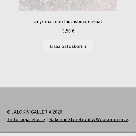
Onyx marmori lautasliinarenkaat
3,50
€
Lisää ostoskoriin
© JALOKIVIGALLERIA 2026
Tietosuojaseloste
Rakenne Storefront & WooCommerce
.