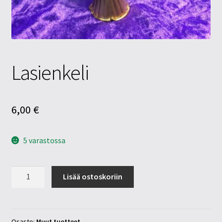
Tietosuojaseloste
Tuotteet
Yritysinfo
Lasienkeli
6,00
€
5 varastossa
Lasienkeli
Lisää ostoskoriin
määrä
Osasto:
Muut tuotteet