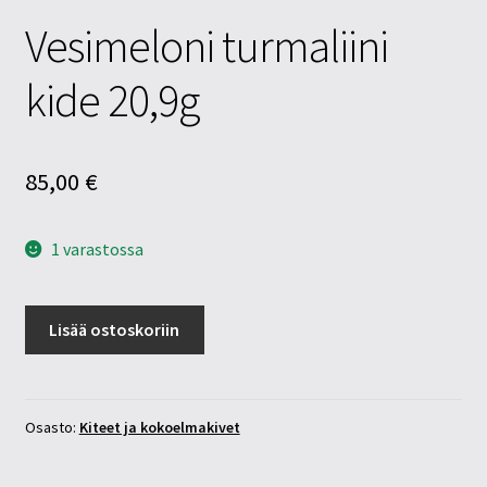
Vesimeloni turmaliini
kide 20,9g
85,00
€
1 varastossa
Vesimeloni
Lisää ostoskoriin
turmaliini
kide
20,9g
määrä
Osasto:
Kiteet ja kokoelmakivet