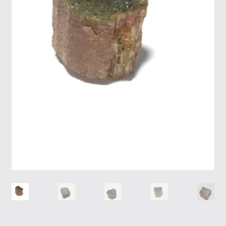
Tietosuojaseloste
Tuotteet
Yritysinfo